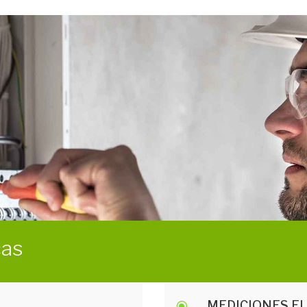
cas
MEDICIONES E
\