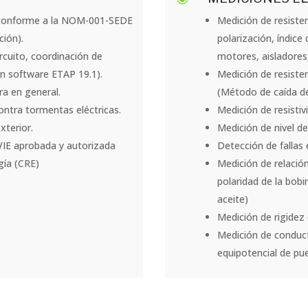
 conforme a la NOM-001-SEDE
Medición de resisten
ción).
polarización, índice
ircuito, coordinación de
motores, aisladores
on software ETAP 19.1).
Medición de resisten
ra en general.
(Método de caída de
ntra tormentas eléctricas.
Medición de resistiv
xterior.
Medición de nivel de
VIE aprobada y autorizada
Detección de fallas
gía (CRE)
Medición de relació
polaridad de la bob
aceite)
Medición de rigidez 
Medición de conduct
equipotencial de pue