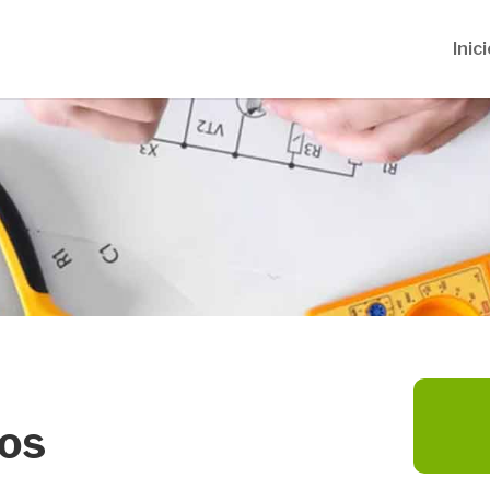
Inici
ios